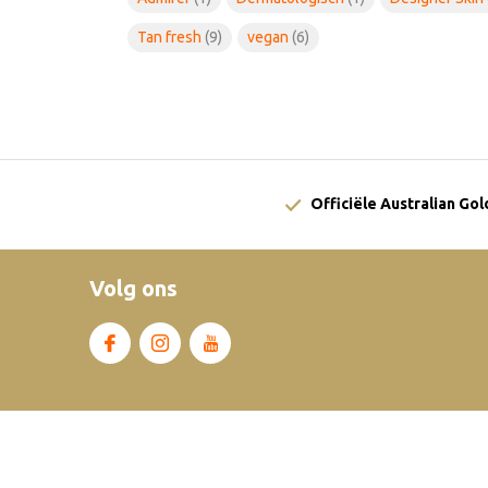
Tan fresh
(9)
vegan
(6)
Officiële Australian Go
Volg ons