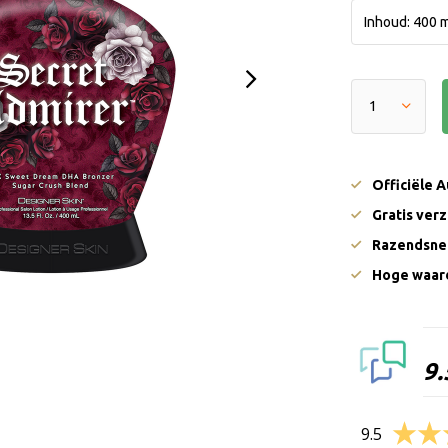
Officiële 
Gratis ver
Razendsnel
Hoge waard
9.
9.5