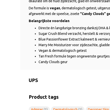
dilaurate om de huid zijdezacht, glad en onweerstaa
De formule is
vegan
, dermatologisch getest, uitgeru
afgewerkt met de speelse, zoete
“Candy Clouds” g
Belangrijkste voordelen
Directe én langdurige bronzing dankzij DHA &
Sugar Crush Blend verzacht, herstelt & verzor
Blue Passionflower Extract kalmeert & vernie
Marry Me Moisturizer voor zijdezachte, gladde
Vegan & dermatologisch getest
Tan Fresh formule tegen ongewenste geurtjes
Candy Clouds geur
UPS
Product tags
Admirer
(1)
Dermatologisch
(1)
Designer Skin