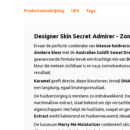
Productomschrijving
UPS
Tags
Designer Skin Secret Admirer - Z
Ervaar de perfecte combinatie van
intense huidverz
donkere kleur
met de
Australian Gold® Sweet D
geavanceerde formule bevat een krachtige mix van
D
kleur die meteen zichtbaar is en na je zonnebanksess
resultaat.
Karamel
geeft directe, diepe kleurtonen, terwijl
DHA
een langdurig, egaal bruiningsresultaat.
De huidverzorging is minstens zo indrukwekkend. D
marshmallow‑extract, staat bekend om zijn verzacht
eigenschappen. Het helpt de huid kalm, soepel en g
Extract
werkt kalmerend en huidvernieuwend, ideaal v
De luxueuze
Marry Me Moisturizer
combineert silic