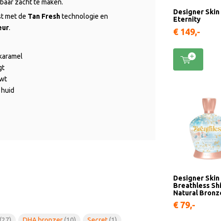
nbaar zacht te maken.
Designer Skin
st met de
Tan Fresh
technologie en
Eternity
eur
.
€ 149,-
 karamel
gt
uwt
 huid
Designer Skin
Breathless S
Natural Bron
€ 79,-
(27)
DHA bronzer
(10)
Secret
(1)