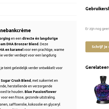
Gebruikers
Er zijn nog gee
onnebankcrème
orging
en een
directe én langdurige
ream DHA Bronzer Blend
. Deze
Schrijf j
HA en karamel
voor een prachtige, warme
ie verder verdiept voor een langdurig
Gerelateer
je teint geleidelijk verder ontwikkelt voor
e
Sugar Crush Blend
, met suikerriet en
ende, herstellende en verzorgende
evoed te houden.
Blue Passionflower
oor een frisse, gezonde uitstraling.
onen, saffloerolie, kokosolie en glyceryl