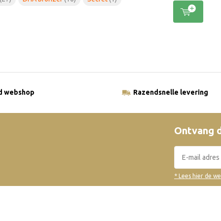
ld webshop
Razendsnelle levering
Ontvang d
* Lees hier de w