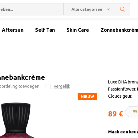
Alle categorieën
Aftersun
Self Tan
Skin Care
Zonnebankcrè
onnebankcrème
Luxe DHA bronz
oordeling toevoegen
Vergelijk
Passionflower.
Clouds geur.
NIEUW
89 €
Maak een keu