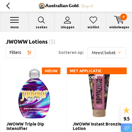
0
menu
zoeken
inloggen
wishlist
winkelwagen
JWOWW Lotions
(5)
Filters
Sorteren op:
NIEUW
MET APPLICATIE
HANDSCHOEN
9.5
JWOWW Triple Dip
JWOWW Instant Bronzing
Intensifier
Lotion