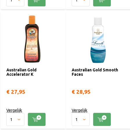
Australian Gold
Australian Gold Smooth
Accelerator K
Faces
€ 27,95
€ 28,95
Vergelijk
Vergelijk