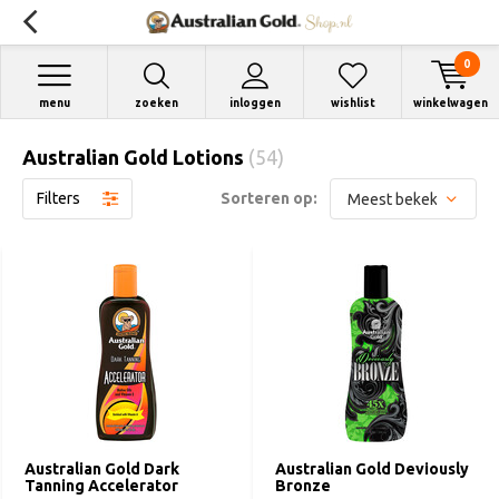
0
menu
zoeken
inloggen
wishlist
winkelwagen
Australian Gold Lotions
(54)
Filters
Sorteren op:
Australian Gold Dark
Australian Gold Deviously
Tanning Accelerator
Bronze