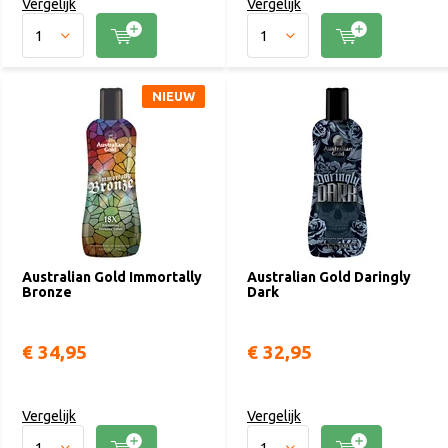
Vergelijk
Vergelijk
NIEUW
Australian Gold Immortally
Australian Gold Daringly
Bronze
Dark
€ 34,95
€ 32,95
Vergelijk
Vergelijk