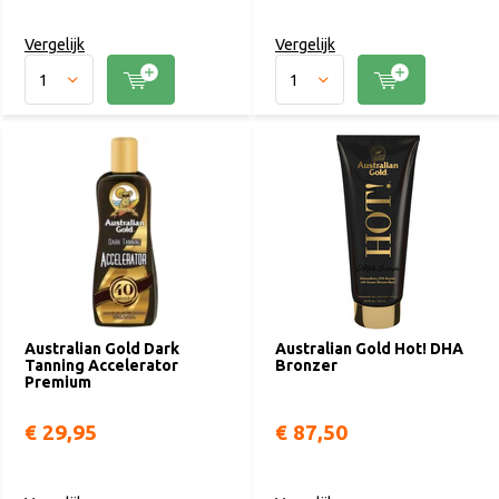
Vergelijk
Vergelijk
Australian Gold Dark
Australian Gold Hot! DHA
Tanning Accelerator
Bronzer
Premium
€ 29,95
€ 87,50