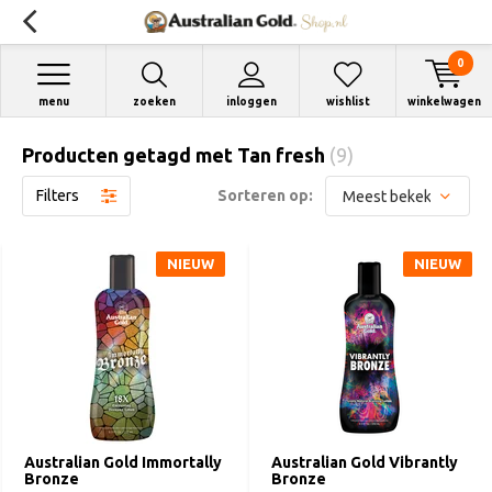
0
menu
zoeken
inloggen
wishlist
winkelwagen
Producten getagd met Tan fresh
(9)
Filters
Sorteren op:
NIEUW
NIEUW
Australian Gold Immortally
Australian Gold Vibrantly
Bronze
Bronze