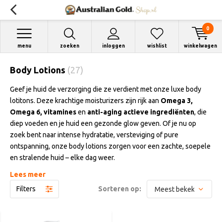
0
menu
zoeken
inloggen
wishlist
winkelwagen
Body Lotions
(27)
Geef je huid de verzorging die ze verdient met onze luxe body
lotitons. Deze krachtige moisturizers zijn rijk aan
Omega 3,
Omega 6, vitamines
en
anti-aging actieve ingrediënten
, die
diep voeden en je huid een gezonde glow geven. Of je nu op
zoek bent naar intense hydratatie, versteviging of pure
ontspanning, onze body lotions zorgen voor een zachte, soepele
en stralende huid – elke dag weer.
Lees meer
Daarnaast kunnen onze
tan extenders
ook perfect gebruikt
Filters
Sorteren op:
worden als body lotions! Ze hydrateren intens, verlengen je
mooie bruine teint en zorgen voor een zachte, soepele huid. Of je
nu op zoek bent naar
intense hydratatie, versteviging
of
een