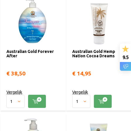
langdurige sunkissed glow
, wij hebben de perfecte verzorging
voor jou.
Australian Gold Forever
Australian Gold Hemp
After
Nation Cocoa Dreams
9.5
€ 38,50
€ 14,95
Vergelijk
Vergelijk