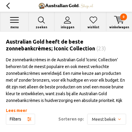
0
menu
zoeken
inloggen
wishlist
winkelwagen
Australian Gold heeft de beste
zonnebankcrèmes; Iconic Collection
(23)
De zonnebankcrèmes in de Australian Gold ‘Iconic Collection’
behoren tot de meest populaire en ook meest verkochte
zonnebankcrèmes wereldwijd. Een ruime keuze aan producten
met of zonder bronzers, voor elk huidtype en voor elk budget. En
dit zijn niet alleen de beste producten om snel een mooie bruine
kleur te ontwikkelen, want zoals bij alle Australian Gold
zonnebankcrèmes is huidverzorging een absolute prioriteit. Kijk
maar eens naar de ingrediënten als Australische Tea Tree olie,
Lees meer
olijfolie, ProVitamine B5, Omega 3 en 6, pure hennepzaadolie,
Filters
Sorteren op:
vitamines A, C, E, shea butter, saffloerolie, bijenextracten, Aloë
Vera, natuurlijke plantenextracten en nog veel en veel meer.