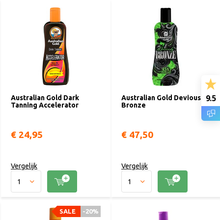
Deze zonnebankcrèmes combineren de ontwikkeling van directe
donkere natuurlijke kleur met een op en top huidbescherming en
verzorging. Kijk maar eens naar '
Deviously Bronze
' (het meest
verkochte product in heel Europa), '
Hardcore Bronze
' of
'
Accelerator Extreme
'. Alvast veel plezier met je mooie donkere
teint en perfect verzorgde huid.
9.5
Australian Gold Dark
Australian Gold Deviously
Tanning Accelerator
Bronze
€ 24,95
€ 47,50
Vergelijk
Vergelijk
SALE
-20%