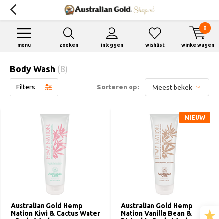
0
menu
zoeken
inloggen
wishlist
winkelwagen
Body Wash
(8)
Filters
Sorteren op:
NIEUW
Australian Gold Hemp
Australian Gold Hemp
Nation Kiwi & Cactus Water
Nation Vanilla Bean &