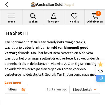
0
menu
zoeken
inloggen
wishlist
winkelwagen
Tan Shot
(1)
Tan Shot (met CoQ10) is een trendy
(vitamine)drankje
,
waardoor je
beter bruint
en je
huid van binnenuit goed
verzorgd
wordt. Tan Shot bevat Bèta caroteen en Aloë Vera,
waardoor het bruiningsresultaat direct verbetert, zowel onder de
zonnebank als in de buitenzon. Vitamine A, C en E gaan rimpeltjes
en ouderdomsverschijnselen tegen en zorgen voor een
9.5
verbeterde huidelasticiteit. Gebruik Tan Shot in combinatie met
een goede zonnebankcrème voor een maximaal resultaat. Neem
Lees meer
maximaal 3 Tan Shots per week. De shot heeft een frisse ananas-
Filters
Sorteren op:
kokos smaak. Let vooral op onze voordeelaanbiedingen!