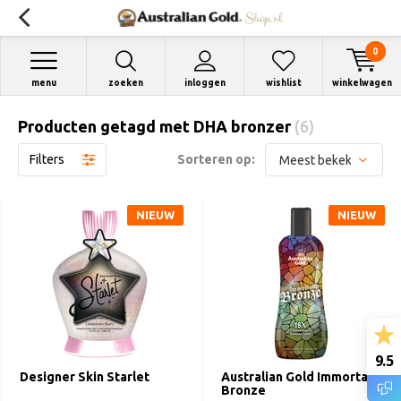
0
menu
zoeken
inloggen
wishlist
winkelwagen
Producten getagd met DHA bronzer
(6)
Filters
Sorteren op:
NIEUW
NIEUW
9.5
Designer Skin Starlet
Australian Gold Immortally
Bronze