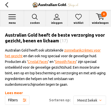
0
menu
zoeken
inloggen
wishlist
winkelwagen
Australian Gold heeft de beste verzorging voor
gezicht, benen en lichaam
(17)
Australian Gold heeft ook uitstekende
zonnebankcrèmes voor
het gezicht
en dan ook nog speciaal voor de gevoelige huid.
Producten als '
Crystal Faces
' en '
Smooth Faces
' zijn speciaal
ontwikkeld voor de gevoelige gezichtshuid. Een mooie bruine
teint, een op en top bescherming en verzorging en met anti-aging
ingrediënten die helpen om het ontstaan van
ouderdomsverschijnselen tegen te gaan.
Lees meer
Wil je graag snel mooie bruine benen, maar bruinen je benen niet
Filters
Sorteren op:
altijd even goed mee, ook hier heeft Australian Gold een perfecte
oplossing voor. Met zonnebankcrèmes als '
Dark Legs
' heb je in