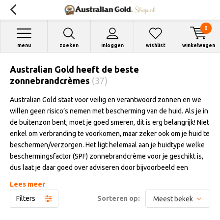
0
menu
zoeken
inloggen
wishlist
winkelwagen
Australian Gold heeft de beste
zonnebrandcrèmes
(37)
Australian Gold staat voor veilig en verantwoord zonnen en we
willen geen risico’s nemen met bescherming van de huid. Als je in
de buitenzon bent, moet je goed smeren, dit is erg belangrijk! Niet
enkel om verbranding te voorkomen, maar zeker ook om je huid te
beschermen/verzorgen. Het ligt helemaal aan je huidtype welke
beschermingsfactor (SPF) zonnebrandcrème voor je geschikt is,
dus laat je daar goed over adviseren door bijvoorbeeld een
dermatoloog. Ook kun je op de website van het KWF (zie link
Lees meer
hieronder) je huidtype bepalen en geeft KWF een advies welke
Filters
Sorteren op:
factor je minimaal het best kunt gebruiken. Kies je
zonnebrandcrème dus zorgvuldig uit. Feit is dat je met een