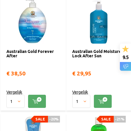
blootstelling aan de zon of het gebruik van een zonnebank kan je
huid uitdrogen en geïrriteerd raken. Aftersun zorgt een
verkoelende en hydraterende werking op je huid. Het kan
verlichting bieden wanneer je huid is verbrand en helpt bij het
kalmeren van een droge, rode en gevoelige huid. Daarnaast helpt
een goede aftersun om de vochtbalans van je huid op peil te
houden, vervellen tegen te gaan en om je bruine huid langer te
behouden.
Australian Gold Forever
Australian Gold Moisture
After
Lock After Sun
9.5
Een aftersun:
€ 38,50
€ 29,95
Werkt bruinverlengend
Helpt vervellen tegen te gaan
Helpt vroegtijdige huidveroudering te voorkomen
Vergelijk
Vergelijk
Biedt verlichting bij een een verbrande huid
Helpt om de vochtbalans van de huid op peil te houden
Wat is de beste aftersun van Australian Gold?
SALE
-20%
SALE
-21%
Heb je net iets te lang in de zon gelegen en merk je dat je huid