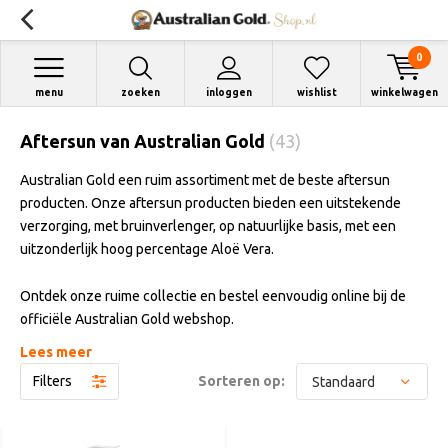
0
menu
zoeken
inloggen
wishlist
winkelwagen
Aftersun van Australian Gold
(43)
Australian Gold een ruim assortiment met de beste aftersun
producten. Onze aftersun producten bieden een uitstekende
verzorging, met bruinverlenger, op natuurlijke basis, met een
uitzonderlijk hoog percentage Aloë Vera.
Ontdek onze ruime collectie en bestel eenvoudig online bij de
officiële Australian Gold webshop.
Lees meer
Wat doet aftersun voor je huid?
Filters
Sorteren op:
Men vraagt zich soms af wat het nut is van aftersun. Ook na het
zonnen is een goede huidverzorging belangrijk. Door