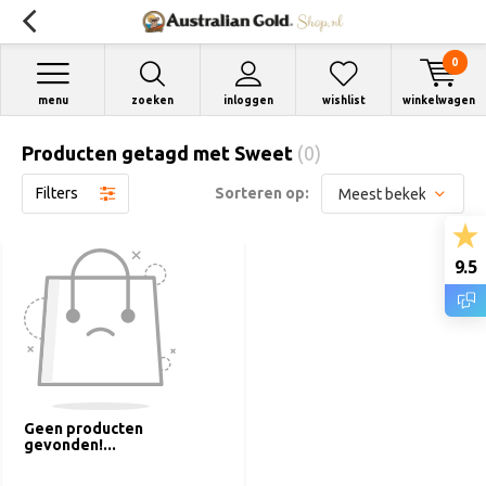
0
menu
zoeken
inloggen
wishlist
winkelwagen
Producten getagd met Sweet
(0)
Filters
Sorteren op:
9.5
Geen producten
gevonden!...