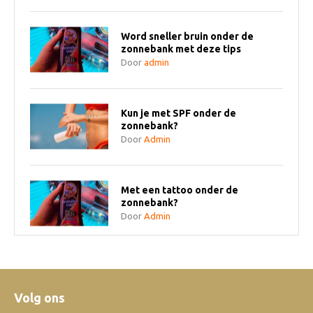
Word sneller bruin onder de
zonnebank met deze tips
Door
admin
Kun je met SPF onder de
zonnebank?
Door
Admin
Met een tattoo onder de
zonnebank?
Door
Admin
Heerlijke nieuwe aftersun en
bodywash! Australian Gold Hemp
Nation Sparkling Citrus &
Champagne
Volg ons
Door
Admin