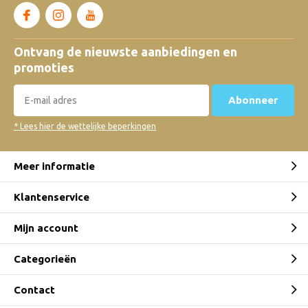
Australian Gold Continuous Active
Chill Spray, Kids Lotion Sensitive
Ontvang de nieuwste aanbiedingen en
Protection & Face Guard Stick
promoties
Door
Admin
Abonneer
Australian Gold SPF 30 Spray Gel
met Bronzer & SPF 50 Face met
* Lees hier de wettelijke beperkingen
Self Tanner
Door
Admin
Meer informatie
AUSTRALIAN GOLD
VERZORGENDE
Klantenservice
ZONBESCHERMING
Door
Admin
Mijn account
Categorieën
Environmentally friendly
sunscreen for this summer!
Contact