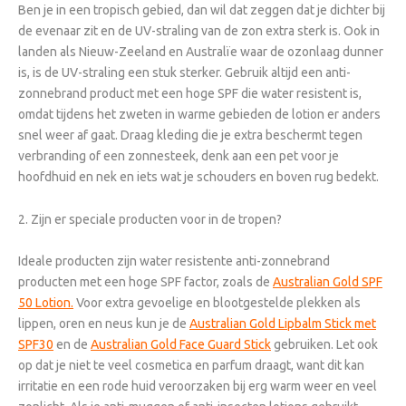
Ben je in een tropisch gebied, dan wil dat zeggen dat je dichter bij
de evenaar zit en de UV-straling van de zon extra sterk is. Ook in
landen als Nieuw-Zeeland en Australïe waar de ozonlaag dunner
is, is de UV-straling een stuk sterker. Gebruik altijd een anti-
zonnebrand product met een hoge SPF die water resistent is,
omdat tijdens het zweten in warme gebieden de lotion er anders
snel weer af gaat. Draag kleding die je extra beschermt tegen
verbranding of een zonnesteek, denk aan een pet voor je
hoofdhuid en nek en iets wat je schouders en boven rug bedekt.
2. Zijn er speciale producten voor in de tropen?
Ideale producten zijn water resistente anti-zonnebrand
producten met een hoge SPF factor, zoals de
Australian Gold SPF
50 Lotion.
Voor extra gevoelige en blootgestelde plekken als
lippen, oren en neus kun je de
Australian Gold Lipbalm Stick met
SPF30
en de
Australian Gold Face Guard Stick
gebruiken. Let ook
op dat je niet te veel cosmetica en parfum draagt, want dit kan
irritatie en een rode huid veroorzaken bij erg warm weer en veel