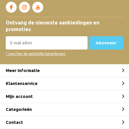
Australian Gold Continuous Active
Chill Spray, Kids Lotion Sensitive
Ontvang de nieuwste aanbiedingen en
Protection & Face Guard Stick
promoties
Door
Admin
Abonneer
Australian Gold SPF 30 Spray Gel
met Bronzer & SPF 50 Face met
* Lees hier de wettelijke beperkingen
Self Tanner
Door
Admin
Meer informatie
AUSTRALIAN GOLD
VERZORGENDE
Klantenservice
ZONBESCHERMING
Door
Admin
Mijn account
Categorieën
Environmentally friendly
sunscreen for this summer!
Contact