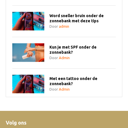
Word sneller bruin onder de
zonnebank met deze tips
Door
admin
Kun je met SPF onder de
zonnebank?
Door
Admin
Met een tattoo onder de
zonnebank?
Door
Admin
Heerlijke nieuwe aftersun en
bodywash! Australian Gold Hemp
Nation Sparkling Citrus &
Champagne
Volg ons
Door
Admin