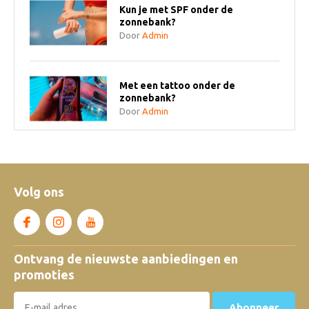
Kun je met SPF onder de
zonnebank?
Door
Admin
Met een tattoo onder de
zonnebank?
Door
Admin
Heerlijke nieuwe aftersun en
bodywash! Australian Gold Hemp
Nation Sparkling Citrus &
Champagne
Volg ons
Door
Admin
Australian Gold Continuous Active
Chill Spray, Kids Lotion Sensitive
Ontvang de nieuwste aanbiedingen en
Protection & Face Guard Stick
promoties
Door
Admin
Abonneer