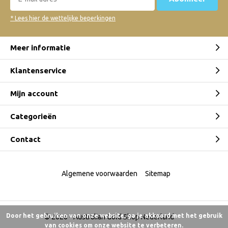
Australian Gold SPF 30 Spray Gel
met Bronzer & SPF 50 Face met
* Lees hier de wettelijke beperkingen
Self Tanner
Door
Admin
Meer informatie
AUSTRALIAN GOLD
VERZORGENDE
Klantenservice
ZONBESCHERMING
Door
Admin
Mijn account
Categorieën
Environmentally friendly
sunscreen for this summer!
Contact
Algemene voorwaarden
Sitemap
Producten zonder
beschermingsfactor
Door
Admin
Door het gebruiken van onze website, ga je akkoord met het gebruik
© 2026 -
Australian Gold Shop Nederland
van cookies om onze website te verbeteren.