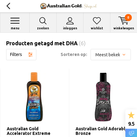
0
menu
zoeken
inloggen
wishlist
winkelwagen
Producten getagd met DHA
(6)
Filters
Sorteren op:
9.5
Australian Gold
Australian Gold Adorably
Accelerator Extreme
Bronze