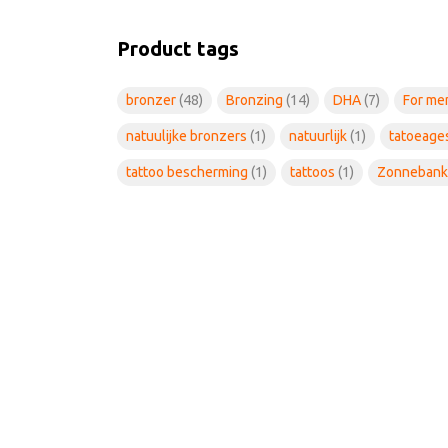
Product tags
bronzer
(48)
Bronzing
(14)
DHA
(7)
For m
natuulijke bronzers
(1)
natuurlijk
(1)
tatoeage
tattoo bescherming
(1)
tattoos
(1)
Zonneban