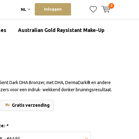
0
Inloggen
NL
mes
Australian Gold Raysistant Make-Up
ilient Dark DHA Bronzer, met DHA, DermaDark® en andere
nzers voor een indruk- wekkend donker bruiningsresultaat.
Gratis verzending
ze:
*