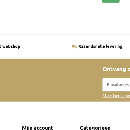
ld webshop
Razendsnelle levering
Ontvang d
* Lees hier de w
Mijn account
Categorieën