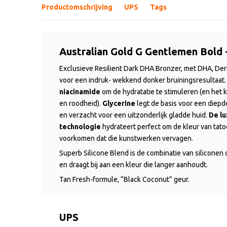
Productomschrijving
UPS
Tags
Australian Gold G Gentlemen Bold 
Exclusieve Resilient Dark DHA Bronzer, met DHA, De
voor een indruk- wekkend donker bruiningsresultaat.
niacinamide
om de hydratatie te stimuleren (en het 
en roodheid).
Glycerine
legt de basis voor een diepd
en verzacht voor een uitzonderlijk gladde huid.
De l
technologie
hydrateert perfect om de kleur van tat
voorkomen dat die kunstwerken vervagen.
Superb Silicone Blend is de combinatie van siliconen
en draagt bij aan een kleur die langer aanhoudt.
Tan Fresh-formule, “Black Coconut” geur.
UPS