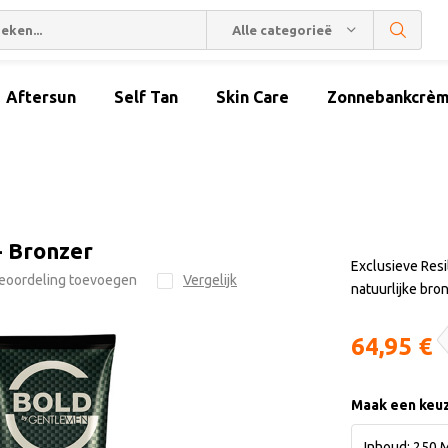
Alle categorieën
Aftersun
Self Tan
Skin Care
Zonnebankcrè
- Bronzer
Exclusieve Res
eoordeling toevoegen
Vergelijk
natuurlijke bro
64,95 €
Maak een keu