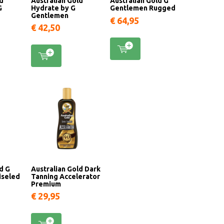
ld
Australian Gold
Australian Gold G
G
Hydrate by G
Gentlemen Rugged
Gentlemen
€ 64,95
€ 42,50
d G
Australian Gold Dark
iseled
Tanning Accelerator
Premium
€ 29,95