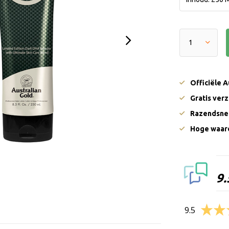
Officiële 
Gratis ver
Razendsnel
Hoge waard
9.
9.5