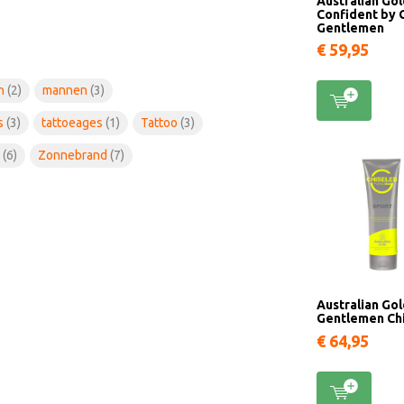
Australian Go
Confident by 
Gentlemen
€ 59,95
en
(2)
mannen
(3)
s
(3)
tattoeages
(1)
Tattoo
(3)
k
(6)
Zonnebrand
(7)
Australian Gol
Gentlemen Ch
€ 64,95