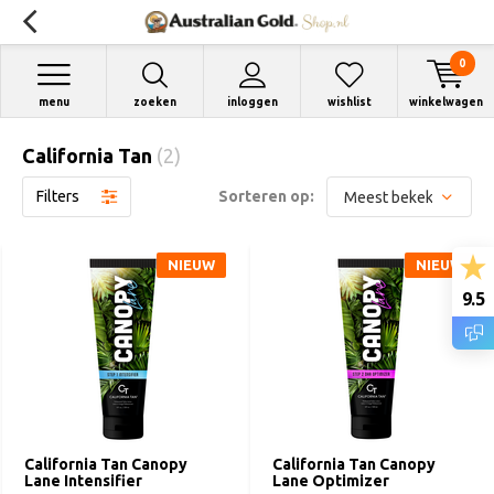
0
menu
zoeken
inloggen
wishlist
winkelwagen
California Tan
(2)
Filters
Sorteren op:
NIEUW
NIEUW
9.5
California Tan Canopy
California Tan Canopy
Lane Intensifier
Lane Optimizer