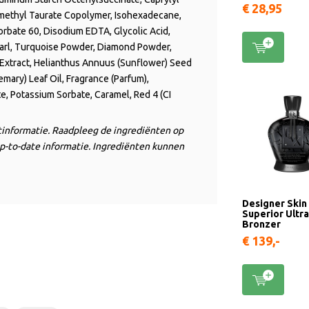
€ 28,95
methyl Taurate Copolymer, Isohexadecane,
rbate 60, Disodium EDTA, Glycolic Acid,
earl, Turquoise Powder, Diamond Powder,
 Extract, Helianthus Annuus (Sunflower) Seed
semary) Leaf Oil, Fragrance (Parfum),
, Potassium Sorbate, Caramel, Red 4 (CI
ctinformatie. Raadpleeg de ingrediënten op
p-to-date informatie. Ingrediënten kunnen
Designer Skin
Superior Ultr
Bronzer
€ 139,-