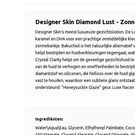
Designer Skin Diamond Lust - Zon
Designer
Skin’s
meest
luxueuze
gezichtslotion
.
De
L
karamel en DHA voor een prachtige onmiddellijke
kle
zonnebankje
.
Bakuchiol
i
s het natuurlijke alternatief
helpt bestrijden en
huidverkleuringen tegengaat
, wa
Crystal
Clarity
helpt om de
gevoelige gezichtshuid te 
van de huid te verhogen en oneffenheden te bestrij
diamantstof en siliconen, die feilloos over de huid g
vast te houden, waardoor een subtiele glans ontstaat
ondersteund.
“Honeysuckle Glaze” g
eur
.
Luxe fl
acon
Ingrediënten:
Water\Aqua\Eau, Glycerin, Ethylhexyl Palmitate, Cocos
100 Stearate, Glyceryl Stearate, Glyceryl Dilaurate, 