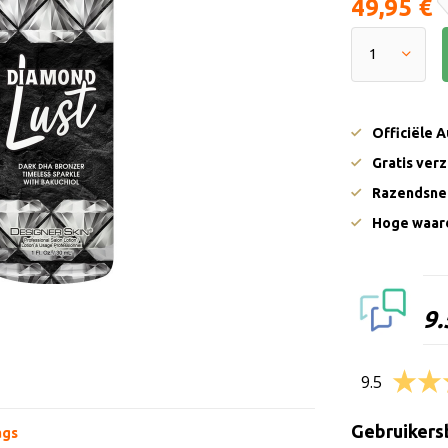
49,95 €
Officiële 
Gratis ver
Razendsnel
Hoge waard
9.
9.5
Gebruikers
ags