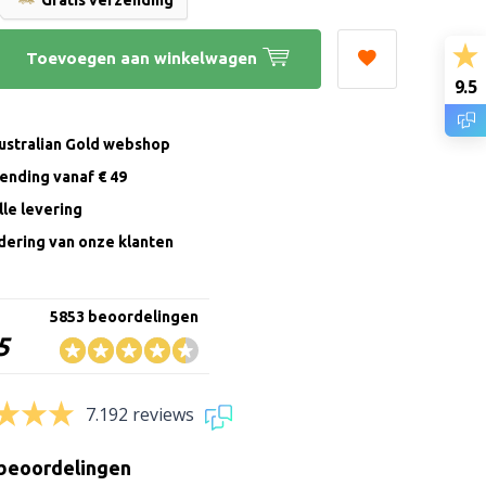
Gratis verzending
Toevoegen aan winkelwagen
9.5
Australian Gold webshop
zending vanaf € 49
le levering
ering van onze klanten
5853 beoordelingen
5
7.192 reviews
beoordelingen