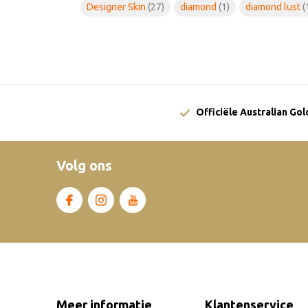
Designer Skin
(27)
diamond
(1)
diamond lust
(
Officiële Australian Go
Volg ons
Meer informatie
Klantenservice