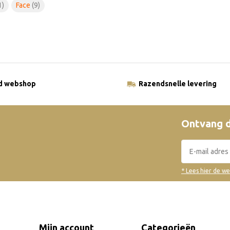
1)
Face
(9)
ld webshop
Razendsnelle levering
Ontvang d
* Lees hier de w
Mijn account
Categorieën