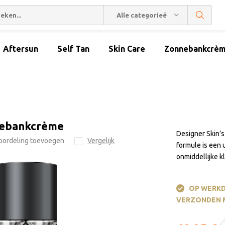
Alle categorieën
Aftersun
Self Tan
Skin Care
Zonnebankcrè
nnebankcrème
Designer Skin’s
oordeling toevoegen
Vergelijk
formule is een 
onmiddellijke k
OP WERKD
VERZONDEN 