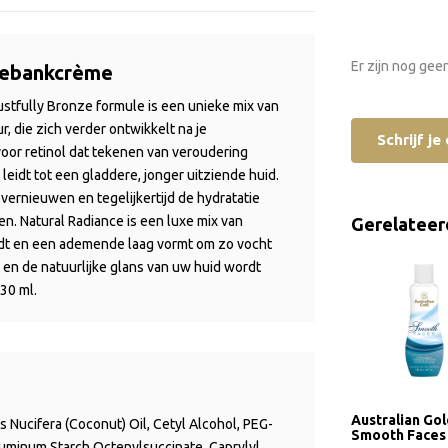
Er zijn nog gee
nebankcrème
ustfully
Bronze
formule is een
unieke
mix van
ur, die zich verder ontwikkelt na je
Schrijf j
 voor
retinol
dat tekenen van veroudering
t leidt tot een gladdere, jonger uitziende huid.
vernieuwen en tegelijkertijd de hydratatie
den.
Natural
Radiance
is een
luxe
mix van
Gerelateer
lijdt en een ademende laag vormt om
zo
vocht
 en de natuurlijke glans van uw huid wordt
30 ml.
Australian Go
 Nucifera (Coconut) Oil, Cetyl Alcohol, PEG-
Smooth Faces
Aluminum Starch Octenylsuccinate, Caprylyl