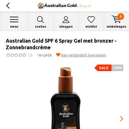
0
menu
zoeken
inloggen
wishlist
winkelwagen
Australian Gold SPF 6 Spray Gel met bronzer -
Zonnebrandcrème
(0)
Vergelijk
Aan verlanglijst toevoegen
SALE
-56%