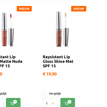
NIEUW
NIEUW
tant Lip
Raysistant Lip
 Matte Nude
Gloss Shine Met
PF 15
SPF 15
90
€ 19,90
elijk
Vergelijk