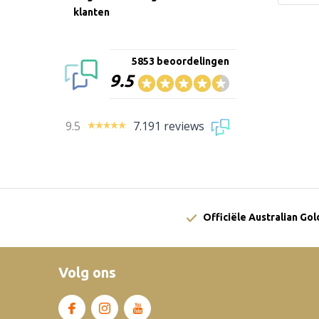
klanten
5853 beoordelingen
9.5
9.5
7.191 reviews
Officiële Australian Go
Volg ons