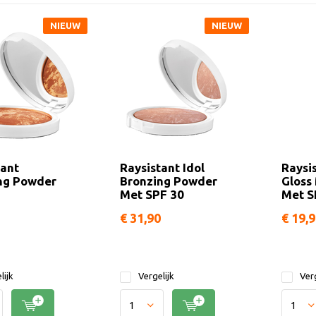
NIEUW
NIEUW
tant
Raysistant Idol
Raysis
ng Powder
Bronzing Powder
Gloss
Met SPF 30
Met S
€ 31,90
€ 19,
lijk
Vergelijk
Verg