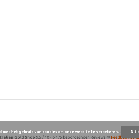
d met het gebruik van cookies om onze website te verbeteren.
Dit 
tralian Gold Shop
9,5
/
10
-
6.175 beoordelingen
Reviews @
Feedback Com