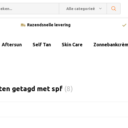
Alle categorieën
Razendsnelle levering
Aftersun
Self Tan
Skin Care
Zonnebankcrè
ten getagd met spf
(8)