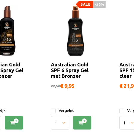
SALE
-56%
lian Gold
Australian Gold
Austr
 Spray Gel
SPF 6 Spray Gel
SPF 1
onzer
met Bronzer
clear
€ 9,95
€ 21,
22,50
lijk
Vergelijk
Verg