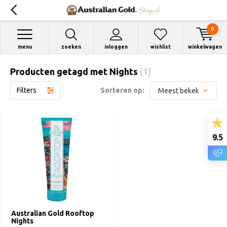
0
menu
zoeken
inloggen
wishlist
winkelwagen
Producten getagd met Nights
(1)
Filters
Sorteren op:
9.5
Australian Gold Rooftop
Nights