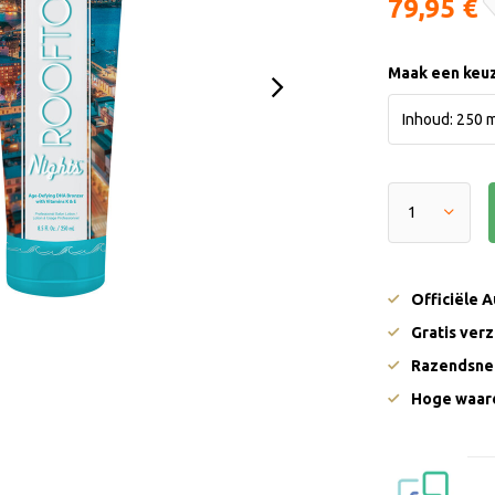
79,95 €
Maak een keu
Officiële 
Gratis ver
Razendsnel
Hoge waard