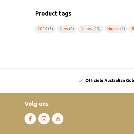
Product tags
2024
(3)
New
(9)
Nieuw
(13)
Nights
(1)
Officiële Australian Go
Volg ons