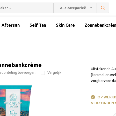
Alle categorieën
Aftersun
Self Tan
Skin Care
Zonnebankcrè
 Zonnebankcrème
Uitstekende Au
eoordeling toevoegen
Vergelijk
(karamel en mel
zorgt ervoor da
OP WERKD
VERZONDEN 