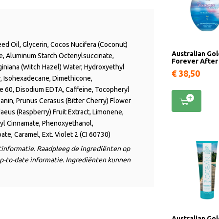
eed Oil, Glycerin, Cocos Nucifera (Coconut)
Australian Go
te, Aluminum Starch
Octenylsuccinate
,
Forever After
giniana (Witch Hazel) Water, Hydroxyethyl
€ 38,50
,
Isohexadecane
, Dimethicone,
e 60, Disodium EDTA, Caffeine,
Tocopheryl
elanin, Prunus Cerasus (Bitter Cherry) Flower
aeus (Raspberry) Fruit Extract, Limonene,
enzyl Cinnamate, Phenoxyethanol,
te, Caramel, Ext. Violet 2 (CI 60730)
ctinformatie. Raadpleeg de ingrediënten op
p-to-date informatie. Ingrediënten kunnen
Australian Go