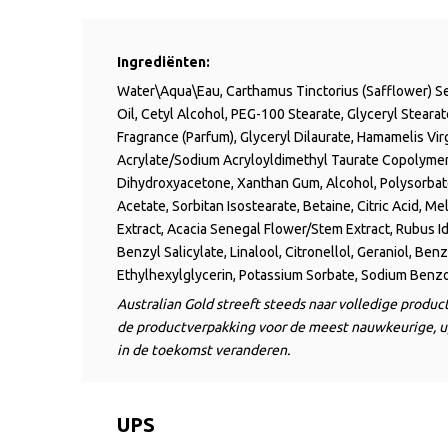
Ingrediënten:
Water\Aqua\
Eau
, Carthamus Tinctorius (Safflower) S
Oil,
Cetyl
Alcohol, PEG-100 Stearate, Glyceryl Steara
Fragrance (Parfum),
Glyceryl Dilaurate, Hamamelis Vir
Acrylate/Sodium
Acryloyldimethyl
Taurate
Copolymer
Dihydroxyacetone, Xanthan Gum, Alcohol, Polysorbat
Acetate,
Sorbitan
Isostearate
, Betaine, Citric Acid, M
Extract, Acacia Senegal Flower/Stem Extract,
Rubus Id
Benzyl Salicylate, Linalool, Citronellol, Geraniol, B
Ethylhexylglycerin
, Potassium Sorbate, Sodium Benzoa
Australian Gold streeft steeds naar volledige produ
de productverpakking voor de meest nauwkeurige, u
in de toekomst veranderen.
UPS