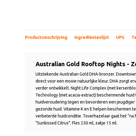
Productomschrijving
Ingrediëntenlijst
UPS
T
Australian Gold Rooftop Nights -
Uitstekende Australian Gold DHA-
bronzer
.
Downtow
direct voor een mooie natuurlijke kleur. DHA zorgt erv
verder ontwikkelt
.
Night
Life Complex
(met kersenblo
Technology
(met acacia-extract)
bescherm
en
de huid
huidveroudering tegen en bevorderen een jeugdiger u
gezonde huid
. Vitamine K en E helpen beschermen te
verbeterde huidconditie.
Toverhazelaa
r
gaat het “na
"
Sunkissed
Citrus". Fles 250 ml, zakje 15 ml.