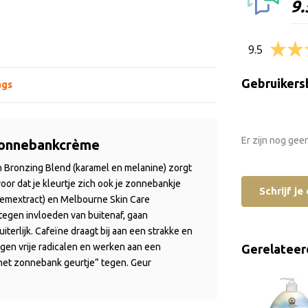
9.
9.5
Gebruikers
ags
Er zijn nog gee
 Zonnebankcrème
n
Bronzing
Blend
(karamel en melanine) zorgt
oor dat je kleurtje zich ook je zonnebankje
Schrijf j
emextract)
en
Melbourne Skin Care
 tegen invloeden van buitenaf
, gaan
iterlijk
.
C
afeïne
draagt bij aan een strakke
en
gen vrije radicalen en
werken aan een
Gerelateer
 het zonnebank geurtje” tegen.
Geur