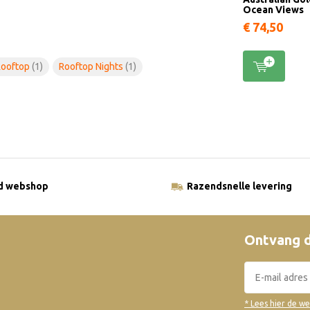
Ocean Views
€ 74,50
Rooftop
(1)
Rooftop Nights
(1)
ld webshop
Razendsnelle levering
Ontvang d
* Lees hier de w