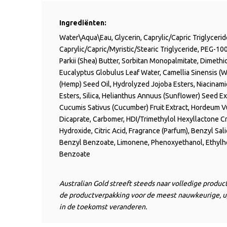
Ingrediënten:
Water\Aqua\
Eau
, Glycerin, Caprylic/Capric Triglyceri
Caprylic/Capric/Myristic/Stearic Triglyceride, PEG-100
Parkii
(Shea) Butter,
Sorbitan
Monopalmitate
, Dimethi
Eucalyptus Globulus Leaf Water,
Camellia Sinensis (W
(Hemp) Seed Oil,
Hydrolyzed Jojoba Esters,
Niacinami
Esters,
Silica,
Helianthus Annuus (Sunflower) Seed Ext
Cucumis Sativus (Cucumber) Fruit Extract,
Hordeum Vul
Dicaprate
, Carbomer, HDI/
Trimethylol
Hexyllactone
C
Hydroxide, Citric Acid, Fragrance (Parfum), Benzyl Sali
Benzyl Benzoate, Limonene
,
Phenoxyethanol,
Ethylh
Benzoate
Australian Gold streeft steeds naar volledige produ
de productverpakking voor de meest nauwkeurige, u
in de toekomst veranderen.