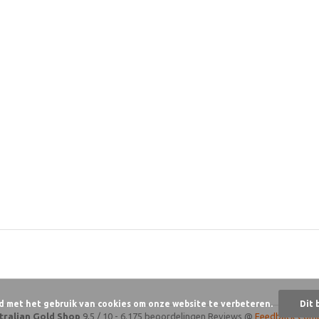
d met het gebruik van cookies om onze website te verbeteren.
Dit 
tralian Gold Shop
9,5
/
10
-
6.175 beoordelingen
Reviews @
Feedback Com