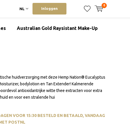
0
Inloggen
NL
mes
Australian Gold Raysistant Make-Up
stische huidverzorging met deze Hemp Nation® Eucalyptus
Moisturizer, bodylotion en Tan Extender! Kalmerende
boordevol antioxidantrijke witte thee extracten voor extra
huid en voor een stralende hui
AGEN VOOR 15:30 BESTELD EN BETAALD, VANDAAG
MET POSTNL