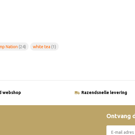
mp Nation
(24)
white tea
(1)
ld webshop
Razendsnelle levering
Ontvang d