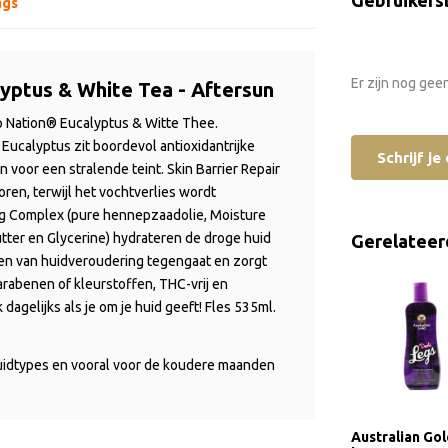
Gebruikers
ags
Er zijn nog gee
yptus & White Tea - Aftersun
 Nation® Eucalyptus & Witte Thee.
Eucalyptus zit boordevol antioxidantrijke
Schrijf j
n voor een stralende teint.
Skin Barrier Repair
en, terwijl het vochtverlies wordt
ng Complex (pure hennepzaadolie, Moisture
utter en Glycerine) hydrateren de droge huid
Gerelateer
en van huidveroudering tegengaat en zorgt
arabenen of kleurstoffen, THC-vrij en
dagelijks als je om je huid geeft! Fles 535ml.
huidtypes en vooral voor de koudere maanden
Australian Go