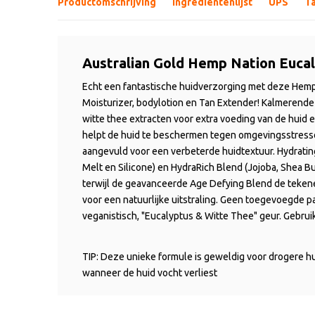
Productomschrijving
Ingrediëntenlijst
UPS
T
Australian Gold Hemp Nation Eucal
Echt een fantastische huidverzorging met deze Hemp
Moisturizer, bodylotion en Tan Extender! Kalmerende 
witte thee extracten voor extra voeding van de huid e
helpt de huid te beschermen tegen omgevingsstressor
aangevuld voor een verbeterde huidtextuur. Hydrati
Melt en Silicone) en HydraRich Blend (Jojoba, Shea B
terwijl de geavanceerde Age Defying Blend de teken
voor een natuurlijke uitstraling. Geen toegevoegde p
veganistisch, "Eucalyptus & Witte Thee" geur. Gebruik 
TIP: Deze unieke formule is geweldig voor drogere 
wanneer de huid vocht verliest