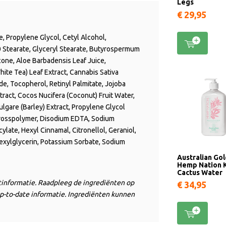
Legs
€ 29,95
de, Propylene Glycol,
Cetyl
Alcohol,
 Stearate, Glyceryl Stearate,
Butyrospermum
cone,
Aloe Barbadensis Leaf Juice,
hite Tea) Leaf Extract,
Cannabis Sativa
de,
Tocopherol,
Retinyl Palmitate,
Jojoba
ract,
Cocos Nucifera (Coconut) Fruit Water,
gare (Barley) Extract,
Propylene Glycol
rosspolymer
, Disodium EDTA, Sodium
cylate, Hexyl Cinnamal, Citronellol, Geraniol,
exylglycerin
, Potassium Sorbate, Sodium
Australian Go
Hemp Nation K
Cactus Water
ctinformatie. Raadpleeg de ingrediënten op
€ 34,95
p-to-date informatie. Ingrediënten kunnen