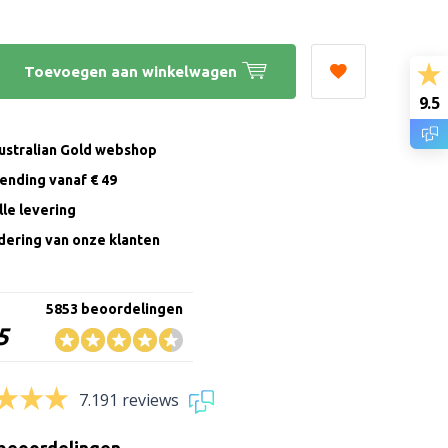
Toevoegen aan winkelwagen
9.5
Australian Gold webshop
zending vanaf € 49
le levering
ering van onze klanten
5853 beoordelingen
5
7.191 reviews