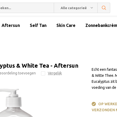
Alle categorieën
Aftersun
Self Tan
Skin Care
Zonnebankcrè
yptus & White Tea - Aftersun
Echt een fanta
eoordeling toevoegen
Vergelijk
& Witte Thee. 
Eucalyptus zit 
voeding van de 
OP WERKD
VERZONDEN 