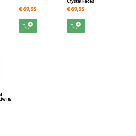
Crystal Faces
€ 69,95
€ 69,95
ld
iwi &