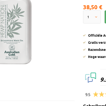
38,50 €
Officiële 
Gratis ver
Razendsnel
Hoge waard
9.
9.5