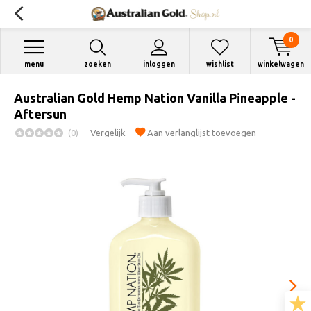
0
menu
zoeken
inloggen
wishlist
winkelwagen
Australian Gold Hemp Nation Vanilla Pineapple -
Aftersun
(0)
Vergelijk
Aan verlanglijst toevoegen