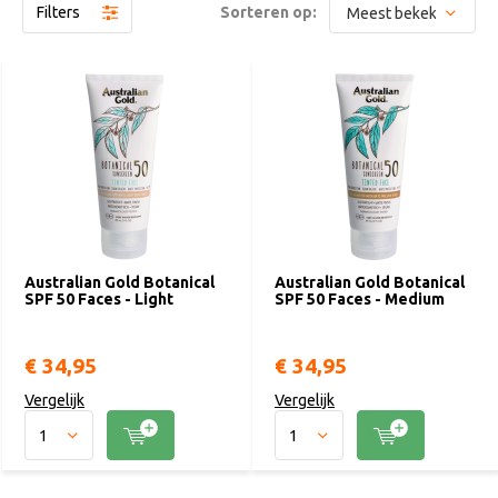
Filters
Sorteren op:
niet, is niet vet, trekt gemakkelijk in en is zweet-en
waterbestendig
. De botanische lotions zijn koraalvriendelijk,
hypoallergeen, dermatologisch getest én kindvriendelijk getest.
Recyclebare verpakkingen.
Australian Gold Botanical
Australian Gold Botanical
SPF 50 Faces - Light
SPF 50 Faces - Medium
€ 34,95
€ 34,95
Vergelijk
Vergelijk