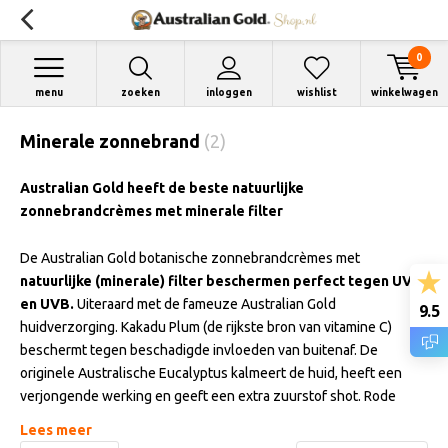
0
menu
zoeken
inloggen
wishlist
winkelwagen
Minerale zonnebrand
(2)
Australian Gold heeft de beste natuurlijke
zonnebrandcrèmes met minerale filter
De Australian Gold botanische zonnebrandcrèmes met
natuurlijke (minerale) filter
beschermen perfect tegen UVA
en UVB.
Uiteraard met de fameuze Australian Gold
9.5
huidverzorging. Kakadu Plum (de rijkste bron van vitamine C)
beschermt tegen beschadigde invloeden van buitenaf. De
originele Australische Eucalyptus kalmeert de huid, heeft een
verjongende werking en geeft een extra zuurstof shot. Rode
algenextracten en vitamine E voeden en verzorgen de huid tot in
Lees meer
de puntjes. De Australian Gold Botanical zonnebrandcrème
plakt