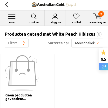
0
menu
zoeken
inloggen
wishlist
winkelwagen
Producten getagd met White Peach Hibiscus
(0)
Filters
Sorteren op:
9.5
Geen producten
gevonden!...