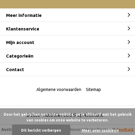
Meer informatie
Klantenservice
Mijn account
Categorieën
Contact
Algemene voorwaarden
Sitemap
Door het gebruiken van onze website, ga je akkoord met het gebruik
© 2026 -
Australian Gold Shop Nederland
van cookies om onze website te verbeteren.
Australian Gold Shop
9,5
/
10
-
6.175 beoordelingen
Reviews @
Feedback
Dit bericht verbergen
Meer over cookies »