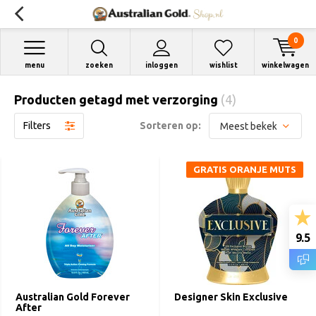
0
menu
zoeken
inloggen
wishlist
winkelwagen
Producten getagd met verzorging
(4)
Filters
Sorteren op:
GRATIS ORANJE MUTS
9.5
Australian Gold Forever
Designer Skin Exclusive
After