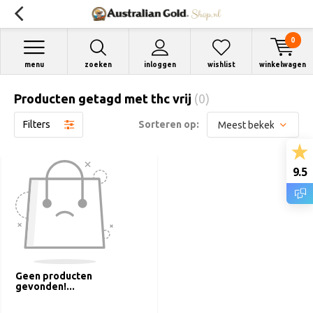
0
menu
zoeken
inloggen
wishlist
winkelwagen
Producten getagd met thc vrij
(0)
Filters
Sorteren op:
9.5
Geen producten
gevonden!...