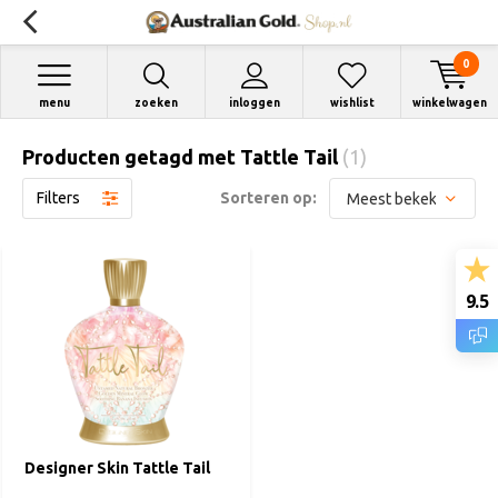
0
menu
zoeken
inloggen
wishlist
winkelwagen
Producten getagd met Tattle Tail
(1)
Filters
Sorteren op:
9.5
Designer Skin Tattle Tail