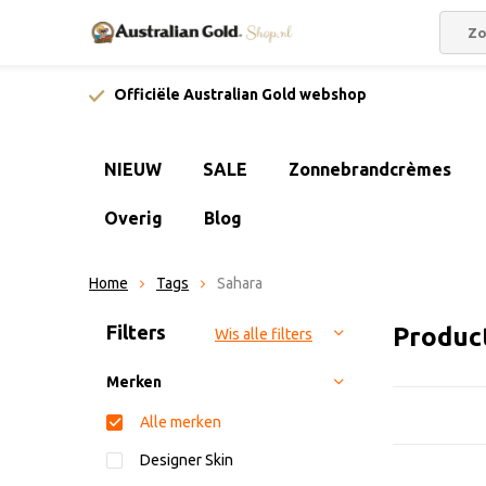
Officiële Australian Gold webshop
NIEUW
SALE
Zonnebrandcrèmes
Overig
Blog
Home
Tags
Sahara
Sorteren op:
Filters
Produc
Wis alle filters
Merken
Alle merken
Designer Skin