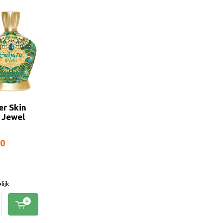
er Skin
 Jewel
50
lijk