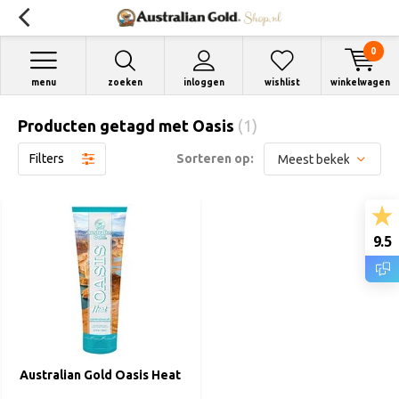
0
menu
zoeken
inloggen
wishlist
winkelwagen
Producten getagd met Oasis
(1)
Filters
Sorteren op:
9.5
Australian Gold Oasis Heat