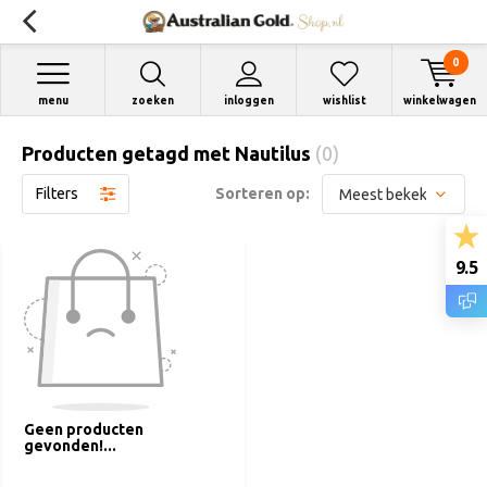
0
menu
zoeken
inloggen
wishlist
winkelwagen
Producten getagd met Nautilus
(0)
Filters
Sorteren op:
9.5
Geen producten
gevonden!...