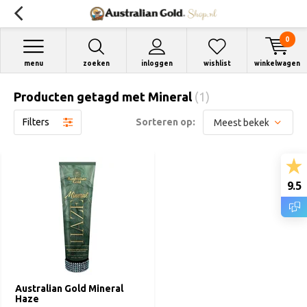
0
menu
zoeken
inloggen
wishlist
winkelwagen
Producten getagd met Mineral
(1)
Filters
Sorteren op:
9.5
Australian Gold Mineral
Haze