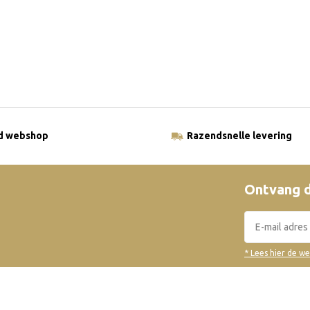
ld webshop
Razendsnelle levering
Ontvang d
* Lees hier de w