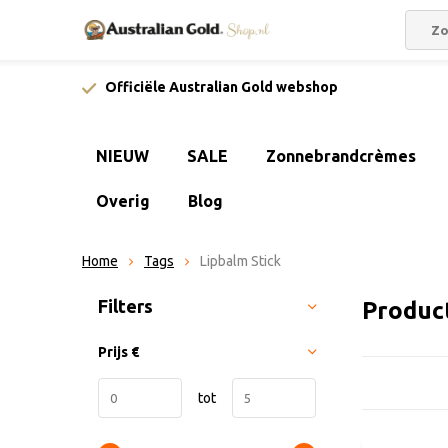
Officiële Australian Gold webshop
NIEUW
SALE
Zonnebrandcrèmes
Overig
Blog
Home
Tags
Lipbalm Stick
Sorteren op:
Filters
Produc
Prijs
€
tot