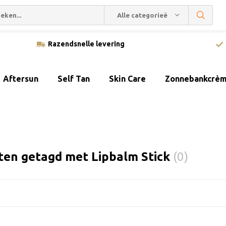
Alle categorieën
Razendsnelle levering
Aftersun
Self Tan
Skin Care
Zonnebankcrè
ten getagd met Lipbalm Stick
(0)