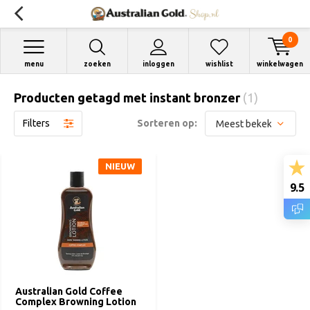
0
menu
zoeken
inloggen
wishlist
winkelwagen
Producten getagd met instant bronzer
(1)
Filters
Sorteren op:
NIEUW
9.5
Australian Gold Coffee
Complex Browning Lotion