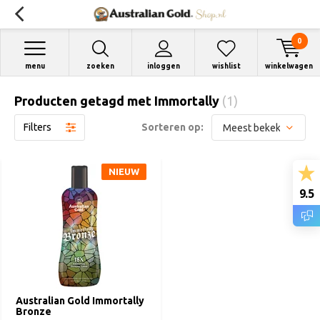
0
menu
zoeken
inloggen
wishlist
winkelwagen
Producten getagd met Immortally
(1)
Filters
Sorteren op:
NIEUW
9.5
Australian Gold Immortally
Bronze