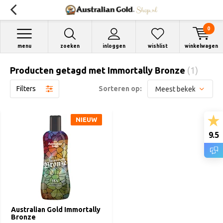
0
menu
zoeken
inloggen
wishlist
winkelwagen
Producten getagd met Immortally Bronze
(1)
Filters
Sorteren op:
NIEUW
9.5
Australian Gold Immortally
Bronze