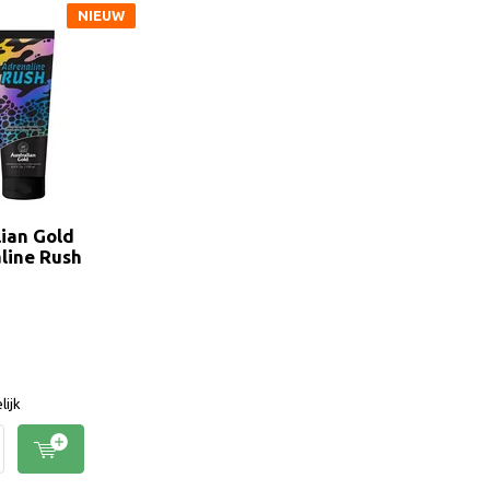
NIEUW
lian Gold
line Rush
lijk