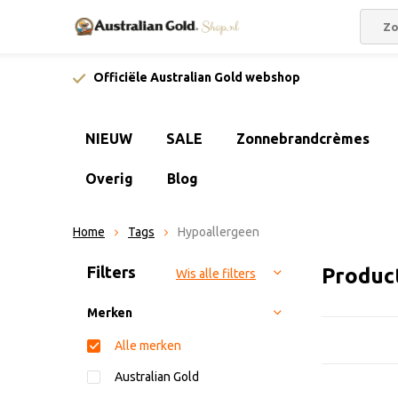
Officiële Australian Gold webshop
NIEUW
SALE
Zonnebrandcrèmes
Overig
Blog
Home
Tags
Hypoallergeen
Sorteren op:
Filters
Produc
Wis alle filters
Merken
Alle merken
Australian Gold