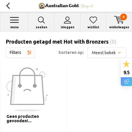
0
menu
zoeken
inloggen
wishlist
winkelwagen
Producten getagd met Hot with Bronzers
(0)
Filters
Sorteren op:
9.5
Geen producten
gevonden!...