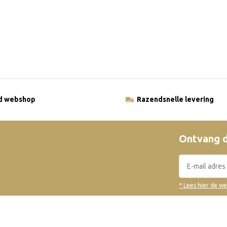
ld webshop
Razendsnelle levering
Ontvang d
* Lees hier de w