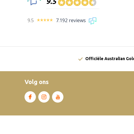
9.5
9.5
7.192 reviews
Officiële Australian Go
Volg ons