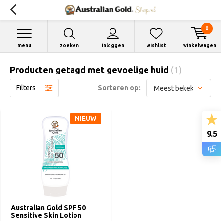
0
menu
zoeken
inloggen
wishlist
winkelwagen
Producten getagd met gevoelige huid
(1)
Filters
Sorteren op:
NIEUW
9.5
Australian Gold SPF 50
Sensitive Skin Lotion