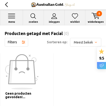
0
menu
zoeken
inloggen
wishlist
winkelwagen
Producten getagd met Facial
(0)
Filters
Sorteren op:
9.5
Geen producten
gevonden!...