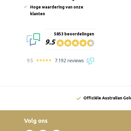
Hoge waardering van onze
klanten
5853 beoordelingen
9.5
9.5
7.192 reviews
Officiële Australian Go
Volg ons