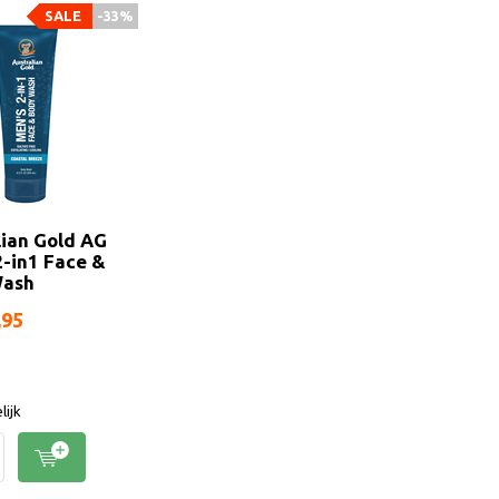
SALE
-33%
lian Gold AG
2-in1 Face &
Wash
,95
lijk