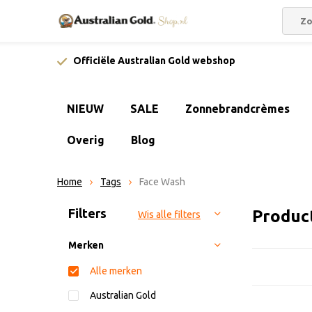
Officiële Australian Gold webshop
NIEUW
SALE
Zonnebrandcrèmes
Overig
Blog
Home
Tags
Face Wash
Sorteren op:
Filters
Produc
Wis alle filters
Merken
Alle merken
Australian Gold