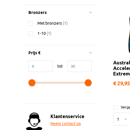
Bronzers
Met bronzers
(1)
1-10
(1)
Prijs
€
Austra
tot
Accele
Extre
€ 29,95
Verge
Klantenservice
Neem contact op