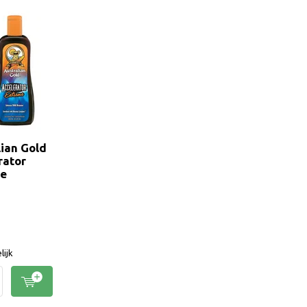
lian Gold
rator
me
lijk