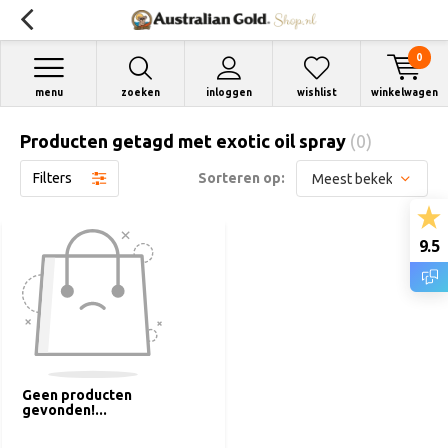
0
menu
zoeken
inloggen
wishlist
winkelwagen
Producten getagd met exotic oil spray
(0)
Filters
Sorteren op:
9.5
Geen producten
gevonden!...