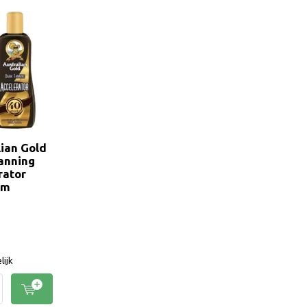
lian Gold
anning
rator
um
lijk