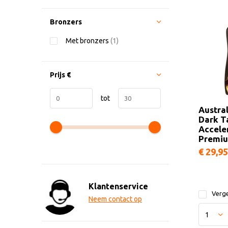
Bronzers
Met bronzers
(1)
Prijs
€
tot
Austra
Dark T
Accele
Premi
€ 29,95
Klantenservice
Verge
Neem contact op