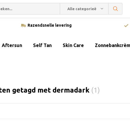
Alle categorieën
Razendsnelle levering
Aftersun
Self Tan
Skin Care
Zonnebankcrè
ten getagd met dermadark
(1)