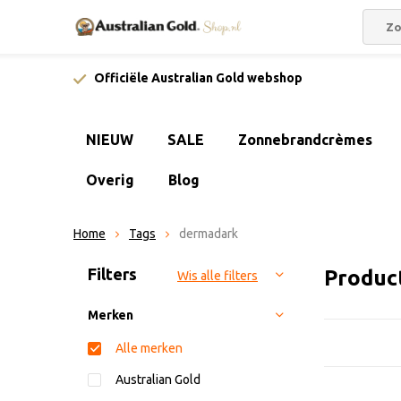
Officiële Australian Gold webshop
NIEUW
SALE
Zonnebrandcrèmes
Overig
Blog
Home
Tags
dermadark
Sorteren op:
Filters
Produc
Wis alle filters
Merken
Alle merken
Australian Gold