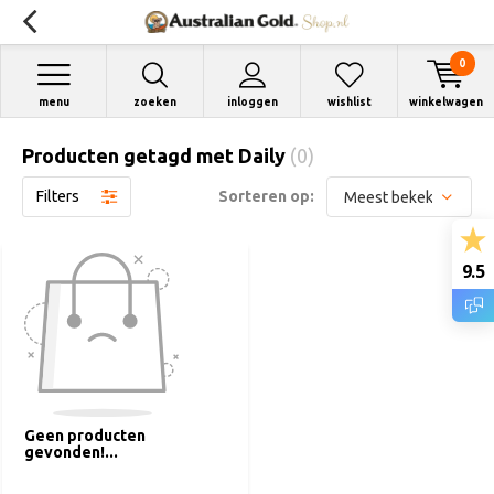
0
menu
zoeken
inloggen
wishlist
winkelwagen
Producten getagd met Daily
(0)
Filters
Sorteren op:
9.5
Geen producten
gevonden!...