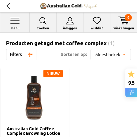
0
menu
zoeken
inloggen
wishlist
winkelwagen
Producten getagd met coffee complex
(1)
Filters
Sorteren op:
NIEUW
9.5
Australian Gold Coffee
Complex Browning Lotion